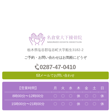
栃木県塩谷郡塩谷町大字船生3182-2
ご予約・お問い合わせはお気軽にどうぞ
0287-47-0410
メールでお問い合わせ
【営業時間】
月
火
水
木
金
土
日
8時00分〜12時00分
〇
〇
〇
休
〇
〇
休
15時00分〜21時00分
〇
〇
〇
休
〇
〇
休