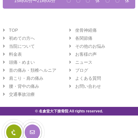
15時00分〜21時00分
〇
〇
〇
休
〇
〇
休
TOP
坐骨神経痛
初めての方へ
各関節痛
当院について
その他のお悩み
料金表
お客様の声
頭痛・めまい
ニュース
首の痛み・頚椎ヘルニア
ブログ
肩こり・肩の痛み
よくある質問
腰・背中の痛み
お問い合わせ
交通事故治療
© 名倉堂大下接骨院 All rights reserved.