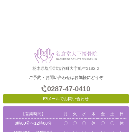
栃木県塩谷郡塩谷町大字船生3182-2
ご予約・お問い合わせはお気軽にどうぞ
0287-47-0410
メールでお問い合わせ
【営業時間】
月
火
水
木
金
土
日
8時00分〜12時00分
〇
〇
〇
休
〇
〇
休