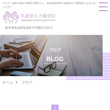
ブログ｜身体の痛みや猫背の矯正なら、塩谷郡塩谷町の名倉堂大下接骨院におまかせ
ください
栃木県塩谷郡塩谷町大字船生3182-2
ブログ
BLOG
ホーム
ブログ
1